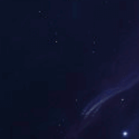
在国家医疗体系医改的不断深化、医药
完善医药领域全生命周期管理，上药控股（湖
店，通过高效的运转模式，提供专业完善的