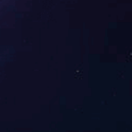
供应链及健康领域的服务商，结合批零一体的优势，为患者解决可
以创新、责任、合规、包容、激情经营理念为开云(中国)官方的
指引，汇聚扛起新使命、谱写新篇章的磅礴力量。