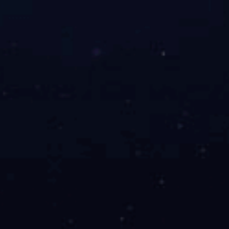
集团网站
海医药
药控股
药OA
药控股门户