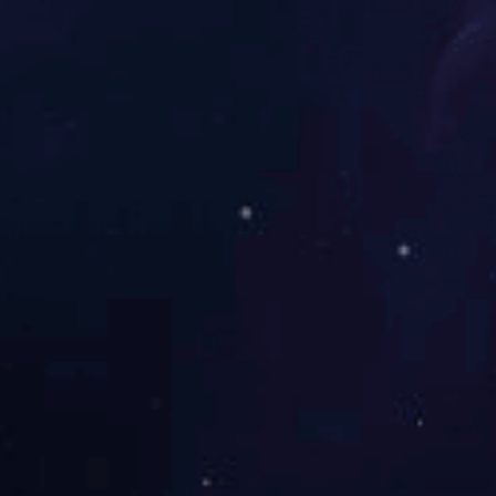
公司致力于打造为具有创新力的医药
（湖南）人民路药店秉承服务为荣的宗旨，
上药控股（湖南）将以党的二十大精神为
上一篇：
班子领导带队督导检查安全生产工作
下一篇：
消防演练重实践，筑牢安全“防火线”