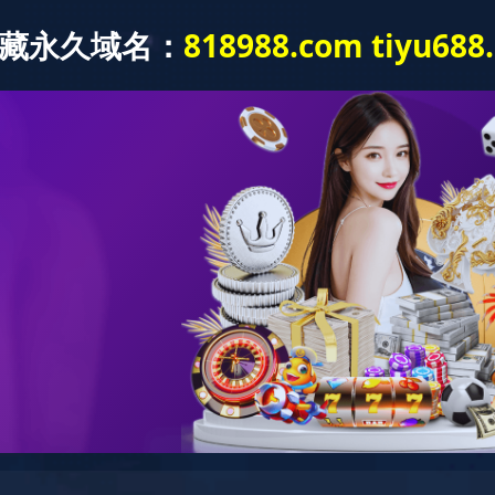
新闻资讯
人力资源