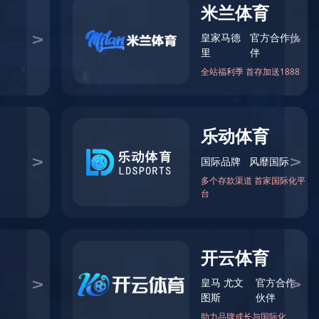
当前位置：
开云集团官方网站
>
新闻资讯
>
公司动态
业