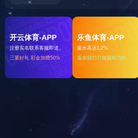
金秋岁月，丰收季节。在热烈庆祝党的
21日上午9点18分，上药控股（湖南）