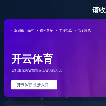
开云集团官方网站
关于我们