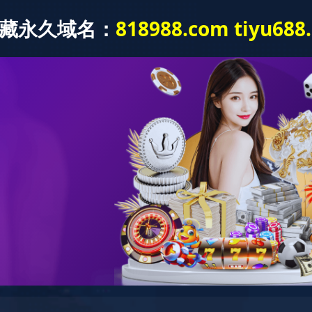
新闻资讯
人力资源