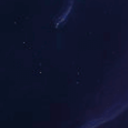
“做趋势的朋友，做时代的企业。” 
举办了为期两天的中高层管理培训。
习和实践，让参训者能够透彻理解公