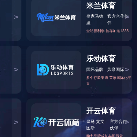
当前位置：
开云集团官方网站
>
新闻资讯
>
党建专栏