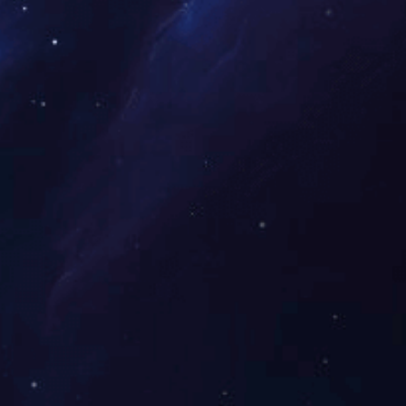
合作伙伴
联系我们
天津达仁堂
关于我们
上