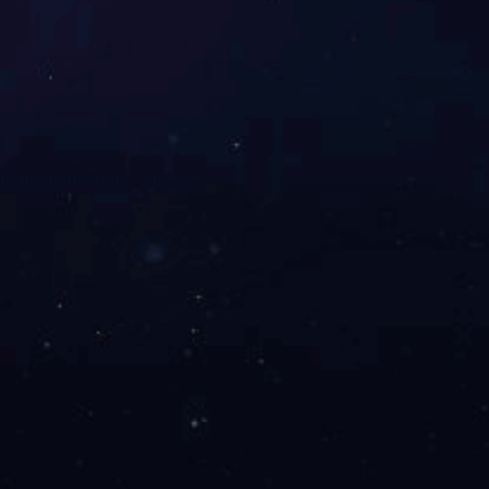
广药王老吉
联系方式
上
上
上
号
技术支持：尚橙互动 电话：0731-82788999
录入口
|
8XBET平台
|
leyu
|
乐鱼手机网页版登录入口
|
米兰,米兰体育,米兰·(m