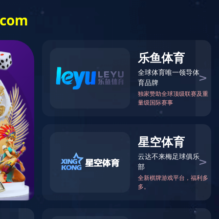
合作伙伴
联系我们