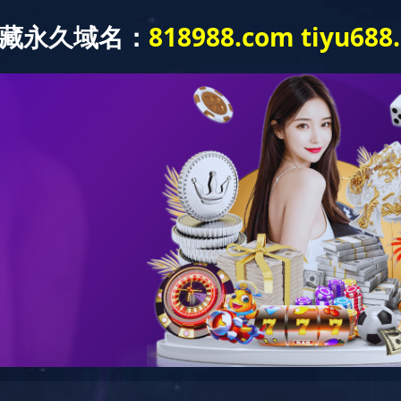
新闻资讯
人力资源